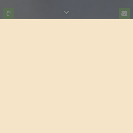
Welkom op de
website van de Sint
Adalbertusschool
'Speel, leer en verwonder'
Dat is onze missie, die samenhangt met
onze drie kernwaarden:
"vertrouwen,
verantwoordelijkheid en