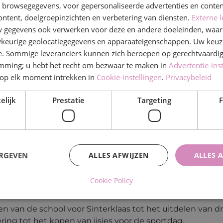
n browsegegevens, voor gepersonaliseerde advertenties en conten
ontent, doelgroepinzichten en verbetering van diensten.
Externe l
gegevens ook verwerken voor deze en andere doeleinden, waar
keurige geolocatiegegevens en apparaateigenschappen. Uw keuze
e. Sommige leveranciers kunnen zich beroepen op gerechtvaardig
emming; u hebt het recht om bezwaar te maken in
Advertentie-ins
op elk moment intrekken in
Cookie-instellingen
.
Privacybeleid
elijk
Prestatie
Targeting
F
 samen met het schoolteam dat Sinterklaas, Kerst en P
rojectweken, de sportdag en het schoolreisje. De OC re
ERGEVEN
ALLES AFWIJZEN
ALLES 
n het zonnetje tijdens de Dag van de Leraar en Juffenda
ojecten waarbij per project één lid is aangewezen als 
Cookie Policy
Vele handen maken licht werk” vraagt de OC bij veel proje
eren van de school voor Sinterklaas tot het uitdelen van
ing tot het kopen van ijsjes voor de sportdag.