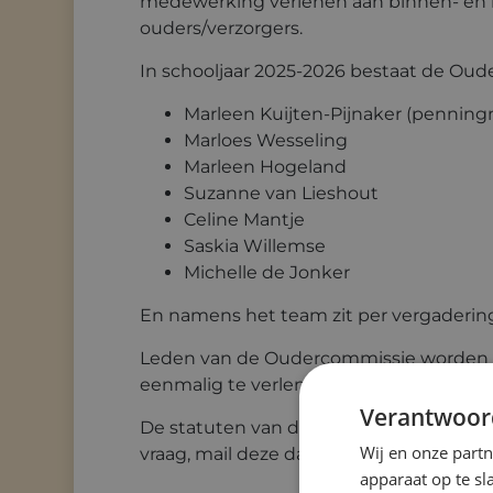
medewerking verlenen aan binnen- en b
ouders/verzorgers.
In schooljaar 2025-2026 bestaat de Oude
Marleen Kuijten-Pijnaker (penning
Marloes Wesseling
Marleen Hogeland
Suzanne van Lieshout
Celine Mantje
Saskia Willemse
Michelle de Jonker
En namens het team zit per vergadering
Leden van de Oudercommissie worden aan
eenmalig te verlengen met nog maximaal
Verantwoor
De statuten van de Katholieke Oudervere
Wij en onze part
vraag, mail deze dan gerust naar
oc.ada
apparaat op te s