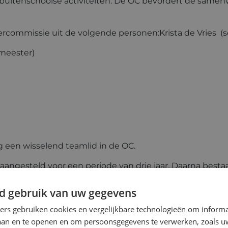
uitenschoolse activiteiten. De OC bevordert de samen
rcommissie uit de volgende personen:Krista de Vries (se
meester)
 een wisselend teamlid in de OC.
gesteld voor een periode van drie jaar. Daarna bestaa
 drie jaar.
d gebruik van uw gegevens
niging St. Adalbertus zijn schriftelijk op te vragen op 
ners gebruiken cookies en vergelijkbare technologieën om inform
lbertus@gmail.com.
laan en te openen en om persoonsgegevens te verwerken, zoals uw