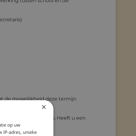
werking tussen school en de
cretaris)
t de mogelijkheid deze termijn
×
onderstaand emailadres. Heeft u een
atie op uw
 IP-adres, unieke