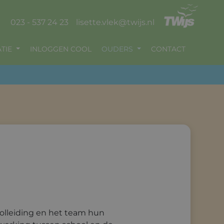
023 - 537 24 23
lisette.vlek@twijs.nl
TIE
INLOGGEN COOL
OUDERS
CONTACT
olleiding en het team hun